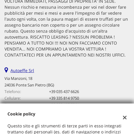
VOLTURA IMMEDIATI, PASSAGGI DI PROPRIETA' IN SEDE.
questi
Nessun rischio e nessuna incombenza per voi nel dover fare
strumenti
pubblicità per mesi e mesi e avere l'impegno di far vedere
di
l'auto ogni volta, con la paura magari di essere truffati per un
tracciamento
assegno bancario non coperto o per un assegno circolare
si
rubato. Questo senza obbligo d'acquisto di un'altra
rimanda
autovettura. RISCATTO LEASING ? NESSUN PROBLEMA !
alla
PENSIAMO A TUTTO NOI !!! NOI NON FACCIAMO CONTO
cookie
VENDITA... NOI COMPRIAMO LA VOSTRA VETTURA !
policy.
CONTATTATECI PER UN APPUNTAMENTO NEI NOSTRI UFFICI.
Puoi
rivedere
Autoeffe Srl
e
modificare
Via Manzoni, 18
le
24036 Ponte San Pietro (BG)
tue
Telefono:
+39 035 437 6626
scelte
Cellulare:
+39 335 814 9750
in
Fax:
+39 035 437 7561
qualsiasi
Email:
autoeffe@gmail.com
momento.
Cookie policy
Indicazioni stradali
Questo sito e gli strumenti di terze parti in esso integrati
trattano dati personali (es. dati di navigazione o indirizzi