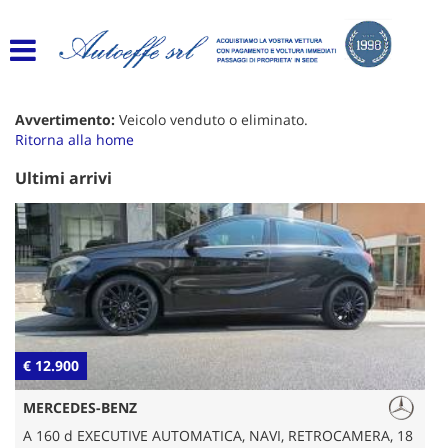
HOME
Le
tue
preferenze
LISTA VEICOLI
di
consenso
Avvertimento:
Veicolo venduto o eliminato.
Ritorna alla home
ACQUISTIAMO USATO
Il
seguente
Ultimi arrivi
pannello
ASSISTENZA
ti
consente
di
AREA CONSUMATORE
esprimere
le
tue
DOWNLOAD
preferenze
di
DIRITTO DI RECESSO
€ 12.900
€
consenso
alle
GARANZIA COMMERCIALE
MERCEDES-BENZ
tecnologie
di
A 160 d EXECUTIVE AUTOMATICA, NAVI, RETROCAMERA, 18
GARANZIA LEGALE DI