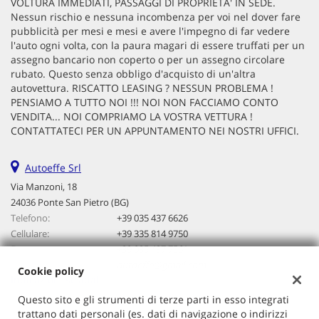
VOLTURA IMMEDIATI, PASSAGGI DI PROPRIETA' IN SEDE.
questi
Nessun rischio e nessuna incombenza per voi nel dover fare
strumenti
pubblicità per mesi e mesi e avere l'impegno di far vedere
di
l'auto ogni volta, con la paura magari di essere truffati per un
tracciamento
assegno bancario non coperto o per un assegno circolare
si
rubato. Questo senza obbligo d'acquisto di un'altra
rimanda
autovettura. RISCATTO LEASING ? NESSUN PROBLEMA !
alla
PENSIAMO A TUTTO NOI !!! NOI NON FACCIAMO CONTO
cookie
VENDITA... NOI COMPRIAMO LA VOSTRA VETTURA !
policy.
CONTATTATECI PER UN APPUNTAMENTO NEI NOSTRI UFFICI.
Puoi
rivedere
Autoeffe Srl
e
modificare
Via Manzoni, 18
le
24036 Ponte San Pietro (BG)
tue
Telefono:
+39 035 437 6626
scelte
Cellulare:
+39 335 814 9750
in
Fax:
+39 035 437 7561
qualsiasi
Email:
autoeffe@gmail.com
momento.
Cookie policy
Indicazioni stradali
Questo sito e gli strumenti di terze parti in esso integrati
trattano dati personali (es. dati di navigazione o indirizzi