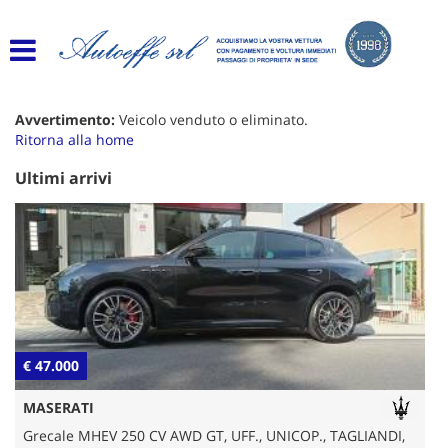
HOME
Le
tue
preferenze
LISTA VEICOLI
di
consenso
Avvertimento:
Veicolo venduto o eliminato.
Ritorna alla home
ACQUISTIAMO USATO
Il
seguente
Ultimi arrivi
pannello
ASSISTENZA
ti
consente
di
AREA CONSUMATORE
esprimere
le
tue
DOWNLOAD
preferenze
di
DIRITTO DI RECESSO
€ 47.000
€
consenso
alle
GARANZIA COMMERCIALE
MASERATI
tecnologie
di
Grecale MHEV 250 CV AWD GT, UFF., UNICOP., TAGLIANDI,
GARANZIA LEGALE DI